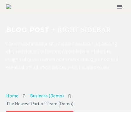
BLOG POST
+ RIGHT SIDEBAR
Lorem ipsum dolor sit ametcon sectetur adipisicing
elit, sed doiusmod tempor incidilabore et dolore
magna aliqua. Ut enim ad mini veniam, quis nostrud
exercitation ullamco laboris nisi ut aliquip ex ea
English
Home
Business (Demo)
The Newest Part of Team (Demo)