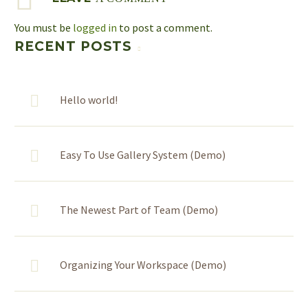
nec sagittis sem nibh id elit.
sollicitudin, lorem quis bibendum
Lorem Ipsum. Proin gravida nibh vel
You must be
logged in
to post a comment.
auctor,
velit auctor aliquet. Aenean
RECENT POSTS
sollicitudin, lorem quis bibendum
auctor, nisi elit consequat ipsum,
nec sagittis sem nibh id elit. Duis
Hello world!
sed odio sit amet nibh vulputate
cursus a sit amet mauris.
Easy To Use Gallery System (Demo)
The Newest Part of Team (Demo)
Organizing Your Workspace (Demo)